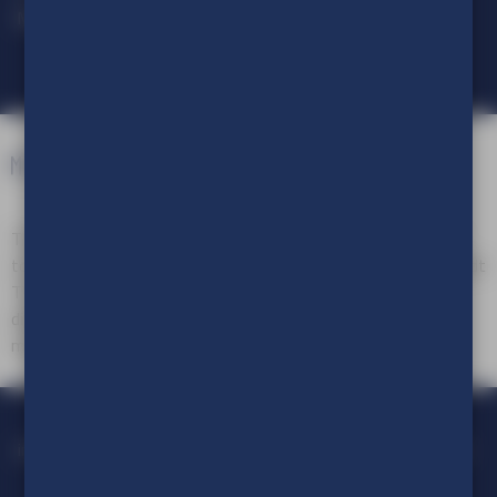
Meld je aan voor onze nieuwsbrief.
TVE Reclameproducties is een onderdeel van TVE Group. Als
totaalleverancier van in- en outdoor visuele communicatie biedt
TVE Group een compleet pakket aan reclameproducten en
diensten, variërend van advies en ontwerp tot productie en
montage.
+31 (0)413 47 64 20
info@tve.nl
Marie Curiestraat 10 - 5491 DD Sint-Oedenrode
Algemene voorwaarden