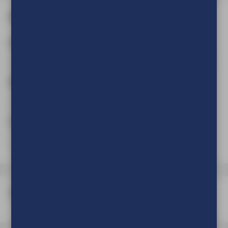
Afmeting en aantal
Aantal
(Verplicht)
Breedte
(Verplicht)
cm
mm
Hoogte
(Verplicht)
cm
mm
Type frame