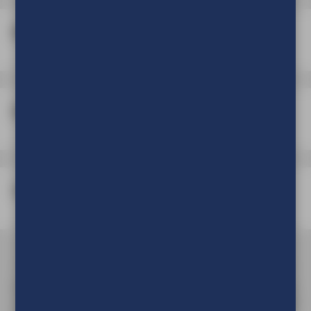
Montage benodigdheden
Boorgaten in profiel
Verpakking
Om de prijs van uw product te kunnen zien en om deze aan
uw winkelwagen toe te voegen dient u eerst in te loggen of