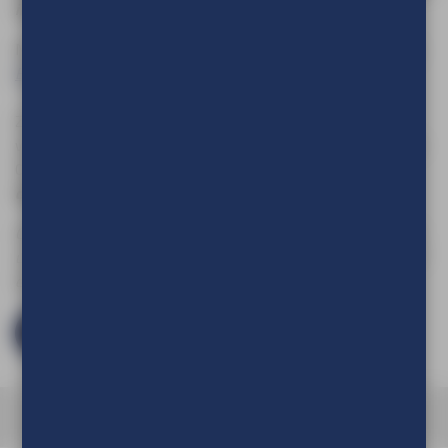
informatie?
Neem dan ook eens een kijkje bij onze
EasyFix textielframes
Big
of
Easyfix textielframes Double
.
Zit uw type textielframe er niet bij of heeft u wellicht nog
vragen? Neem dan contact met ons op via telefoonnummer
0413-476420, stuur een e-mail naar
info@tve.nl
of
download de brochure.
Download
Om de prijs van uw product te kunnen zien en om deze aan
uw winkelwagen toe te voegen dient u eerst in te loggen of
een account aan te maken.
Log in en bestel