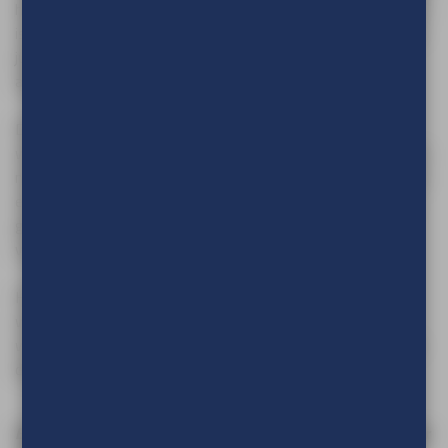
het snel en eenvoudig gemonteerd kan worden. Het systeem
is licht van gewicht en kan compact verpakt worden. Voor de
juiste uitstraling, print op doek voor uw reclame-uiting,
afbeelding of om uw muur op te fleuren.
Daarnaast kunnen de EasyFix textielframes ook geleverd
worden met akoestisch materiaal. Hiermee dragen de frames
niet alleen bij aan de uitstraling van een ruimte, maar ook aan
een verbetering van de akoestiek door het verminderen van
galm en geluidsoverlast. Ideaal voor bijvoorbeeld kantoren,
vergaderruimtes, horeca of openbare ruimtes.
Het EasyFix textielframe Basic is tbv rechtstreekse
wandbevestiging en dient rechtstreeks tegen de wand te
worden vastgeschroefd. Dit EasyFix textielframe heeft een
diepte van 19 mm.
Bent u op zoek een ander type frame?
Of wilt u wellicht meer