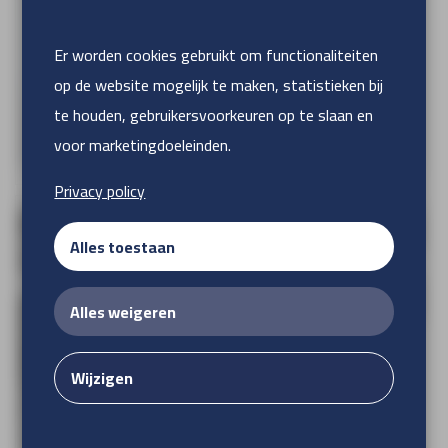
Er worden cookies gebruikt om functionaliteiten
op de website mogelijk te maken, statistieken bij
te houden, gebruikersvoorkeuren op te slaan en
voor marketingdoeleinden.
Privacy policy
Alles toestaan
Alles weigeren
Wijzigen