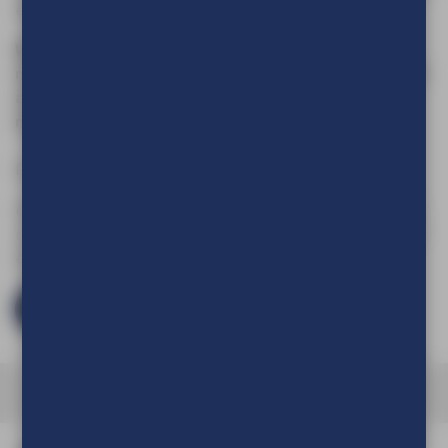
email op
info@tve.nl
.
Wens je een roll-up banner gemaakt van gerecycled
materiaal of een PVC-vrij alternatief uit ons ECO-logisch!
assortiment? Neem gerust
contact
met ons op voor de
mogelijkehden en een offerte op maat.
Download hier de
Aanleverspecificaties
Om de prijs van uw product te kunnen zien en om deze aan
uw winkelwagen toe te voegen dient u eerst in te loggen of
een account aan te maken.
Log in en bestel