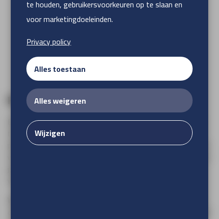
te houden, gebruikersvoorkeuren op te slaan en
voor marketingdoeleinden.
Privacy policy
Alles toestaan
Alles weigeren
Roll-up banner
Een roll-up banner rol je uit en is een goede mogelijkheid om
Wijzigen
te adverteren voor jouw bedrijf. Jouw bedrijf of evenement
promoten doe je met onze roll-up banners! Een roll-up banner
wordt gedesigned om zo praktisch mogelijk te zijn. Het is een
goede promotie voor een opkomend event of als branding
van jouw merk, de mogelijkheden zijn groots.
Wil je meer weten over onze roll-up banners?
Neemt u dan
contact met ons op via telefoonnummer 0413-476420 of via