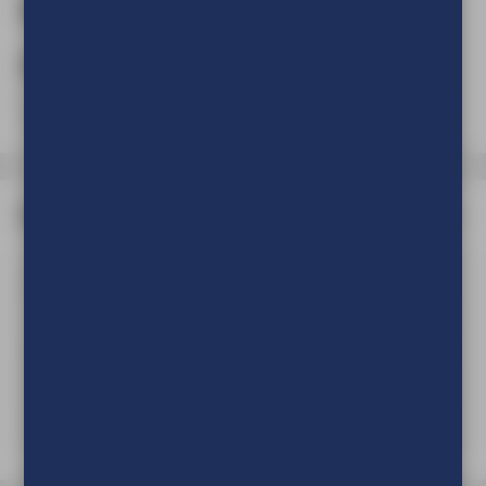
Aantal
Aantal
(Verplicht)
Formaat
Selecteer minimaal 1 optie(s)
85 x 200 cm
100 x 200 cm
120 x 200 cm